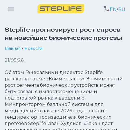
EN
/
RU
Steplife прогнозирует рост спроса
на новейшие бионические протезы
Главная
/
Новости
21/05/26
Об этом Генеральный директор Steplife
рассказал газете «Коммерсантъ». Значительный
рост сегмента бионических устройств может
быть связан с импортозамещением и
подготовкой рынка к введению
Минпромторгом балльной системы для
медизделий в начале 2026 года, говорит
гендиректор производителя бионических
протезов Steplife Иван Худяков. «Закон дает
преимущество российским производителям.