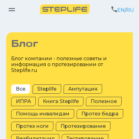
EN
/
RU
Блог
Блог компании - полезные советы и
информация о протезировании от
Steplife.ru
Все
Steplife
Ампутация
ИПРА
Книга Steplife
Полезное
Помощь инвалидам
Протез бедра
Протез ноги
Протезирование
Реабилитация
Тестирование